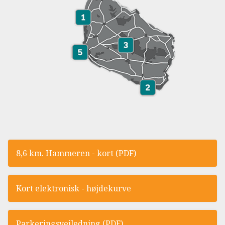
8,6 km. Hammeren - kort (PDF)
Kort elektronisk - højdekurve
Parkeringsvejledning (PDF)