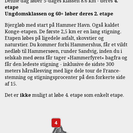
Denne dag løber 5-dages klassen 8.6 km - deres
4.
etape
Ungdomsklassen og 60+ løber deres 2. etape
Bjergløb med start på Hammer Havn. Også kaldet
Konge-etapen. De første 2,5 km er en lang stigning.
Etapen løbes på ligedele asfalt, skovstier og
naturstier. Du kommer forbi Hammershus, får et vildt
nedløb til Hammersøen, runder Sandvig, inden du i
selskab med øens får tager »Hammerfyret« bagfra og
får den ledeste stigning - inklusive de sidste 300
meters hårnålesving med lige dele tour de France-
stemning og stigningsprocenter på den forkerte side
af 15.
Det er
ikke
muligt at løbe 4. etape som enkelt etape.