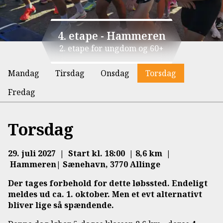
4. etape - Hammeren
2. etape for ungdom og 60+
Mandag
Tirsdag
Onsdag
Torsdag
Fredag
Torsdag
29. juli 2027 | Start kl. 18:00 | 8,6 km |
Hammeren| Sænehavn, 3770 Allinge
Der tages forbehold for dette løbssted. Endeligt
meldes ud ca. 1. oktober. Men et evt alternativt
bliver lige så spændende.