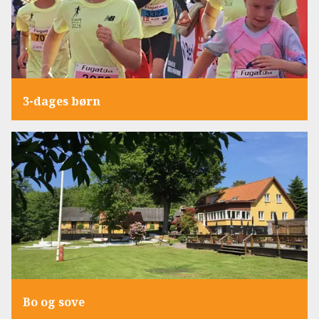
3-dages børn
Bo og sove