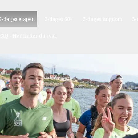
5-dages etapen
3-dages 60+
3-dages ungdom
3-
FAQ - Her finder du svar