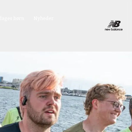
dages børn
Nyheder