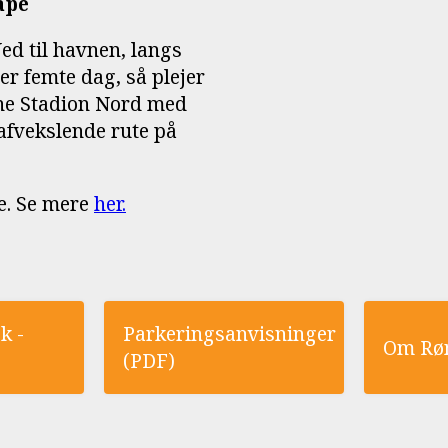
ape
ed til havnen, langs
er femte dag, så plejer
nne Stadion Nord med
 afvekslende rute på
pe. Se mere
her.
k -
Parkeringsanvisninger
Om Rø
(PDF)