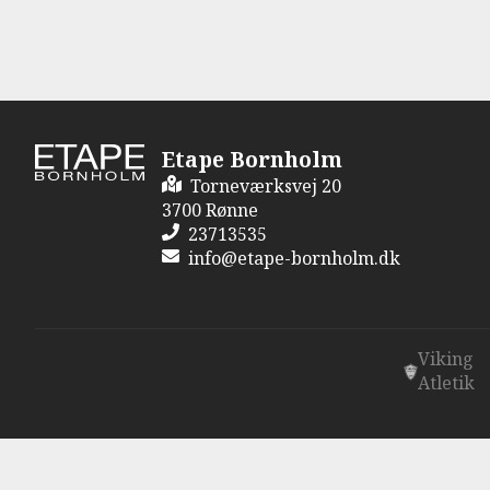
Etape Bornholm
Torneværksvej 20
3700 Rønne
23713535
info@etape-bornholm.dk
Viking
Atletik