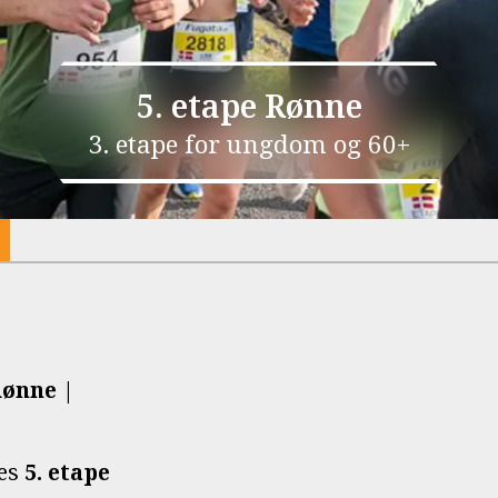
5. etape Rønne
3. etape for ungdom og 60+
Rønne |
res
5. etape