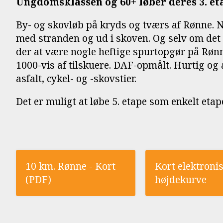
Ungdomsklassen og 60+ løber deres 3. et
By- og skovløb på kryds og tværs af Rønne. N
med stranden og ud i skoven. Og selv om det 
der at være nogle heftige spurtopgør på Rø
1000-vis af tilskuere. DAF-opmålt. Hurtig og
asfalt, cykel- og -skovstier.
Det er muligt at løbe 5. etape som enkelt eta
10 km. Rønne - Kort
Kort elektronis
(PDF)
højdekurve