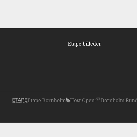
Etape billeder
Etape Bornholm
Höst Open
Bornholm Rund