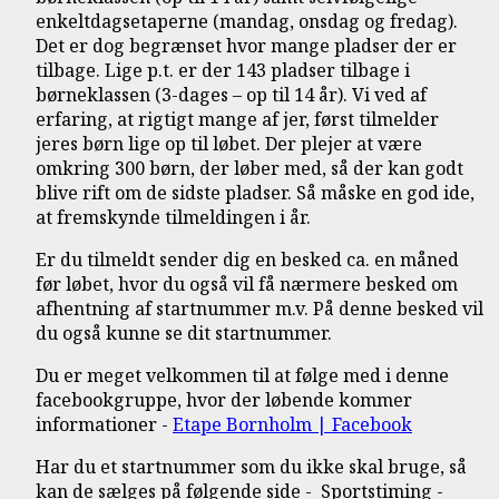
enkeltdagsetaperne (mandag, onsdag og fredag).
Det er dog begrænset hvor mange pladser der er
tilbage. Lige p.t. er der 143 pladser tilbage i
børneklassen (3-dages – op til 14 år). Vi ved af
erfaring, at rigtigt mange af jer, først tilmelder
jeres børn lige op til løbet. Der plejer at være
omkring 300 børn, der løber med, så der kan godt
blive rift om de sidste pladser. Så måske en god ide,
at fremskynde tilmeldingen i år.
Er du tilmeldt sender dig en besked ca. en måned
før løbet, hvor du også vil få nærmere besked om
afhentning af startnummer m.v. På denne besked vil
du også kunne se dit startnummer.
Du er meget velkommen til at følge med i denne
facebookgruppe, hvor der løbende kommer
informationer -
Etape Bornholm | Facebook
Har du et startnummer som du ikke skal bruge, så
kan de sælges på følgende side - Sportstiming -